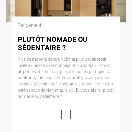
Cliquez en haut à droite du navigateur sur le
pictogramme de menu (symbolisé par trois
lignes horizontales). Sélectionnez Paramètres.
Cliquez sur Afficher les paramètres avancés.
Rangement
Dans la section ‘Confidentialité’, cliquez sur
préférences. Dans l’onglet ‘Confidentialité’,
vous pouvez bloquer les cookies.
PLUTÔT NOMADE OU
SÉDENTAIRE ?
9. DROIT APPLICABLE ET
Plus de mobilité dans un climat plus collaboratif
ATTRIBUTION DE
invite à une nouvelle conception du bureau : moins
JURIDICTION.
de postes attitrés pour plus d’espaces partagés. A
contrario, l’absence de territorialité provoque chez
Tout litige en relation avec l’utilisation du site
les plus “sédentaires” le besoin de pouvoir jouir d’un
https://clen.fr est soumis au droit français. Il est
petit espace de vie rien qu’à soi. Et vous alors...plutôt
fait attribution exclusive de juridiction aux
tribunaux compétents de Paris.
nomade ou sédentaire ?
10. LES PRINCIPALES LOIS
+
CONCERNÉES.
Loi n° 78-17 du 6 janvier 1978, notamment