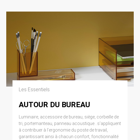
modifiée par la loi n° 2004-801 du 6 août 2004
relative à l’informatique, aux fichiers et aux
libertés. Loi n° 2004-575 du 21 juin 2004 pour
la confiance dans l’économie numérique.
11. LEXIQUE.
Utilisateur : Internaute se connectant, utilisant
le site susnommé. Informations personnelles :
« les informations qui permettent, sous quelque
forme que ce soit, directement ou non,
l’identification des personnes physiques
auxquelles elles s’appliquent » (article 4 de la
loi n° 78-17 du 6 janvier 1978).
Les Essentiels
AUTOUR DU BUREAU
Luminaire, accessoire de bureau, siège, corbeille de
tri, portemanteau, panneau acoustique...s’appliquent
à contribuer à l’ergonomie du poste de travail,
garantissant ainsi à chacun confort, fonctionnalité