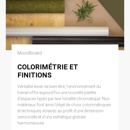
Moodboard
COLORIMÉTRIE ET
FINITIONS
Véritable levier de bien-être, l’environnement du
travail offre aujourd’hui une nouvelle palette
d’espaces typés par leur tonalité chromatique. Nos
matériaux font ainsi l’objet de choix colorimétriques
et techniques éclairés au profit d’une dimension
sensorielle et d’une esthétique globale
harmonieuses.