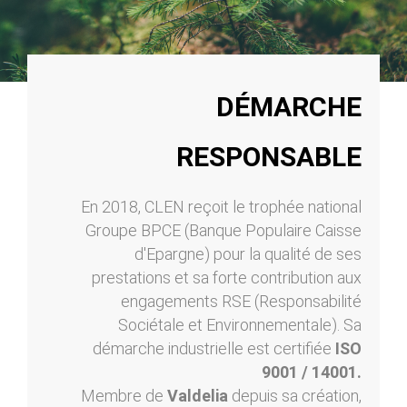
DÉMARCHE
RESPONSABLE
En 2018, CLEN reçoit le trophée national
Groupe BPCE (Banque Populaire Caisse
d'Epargne) pour la qualité de ses
prestations et sa forte contribution aux
engagements RSE (Responsabilité
Sociétale et Environnementale). Sa
démarche industrielle est certifiée
ISO
9001 / 14001.
Membre de
Valdelia
depuis sa création,