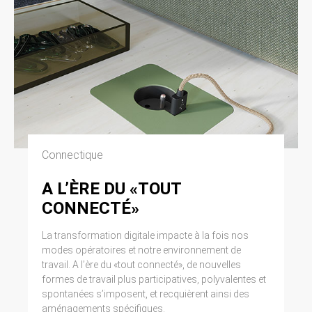
Connectique
A L’ÈRE DU «TOUT
CONNECTÉ»
La transformation digitale impacte à la fois nos
modes opératoires et notre environnement de
travail. A l’ère du «tout connecté», de nouvelles
formes de travail plus participatives, polyvalentes et
spontanées s’imposent, et recquièrent ainsi des
aménagements spécifiques.