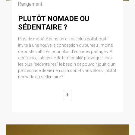
Cliquez en haut à droite du navigateur sur le
Rangement
pictogramme de menu (symbolisé par trois
lignes horizontales). Sélectionnez Paramètres.
PLUTÔT NOMADE OU
Cliquez sur Afficher les paramètres avancés.
SÉDENTAIRE ?
Dans la section ‘Confidentialité’, cliquez sur
préférences. Dans l’onglet ‘Confidentialité’,
vous pouvez bloquer les cookies.
Plus de mobilité dans un climat plus collaboratif
invite à une nouvelle conception du bureau : moins
de postes attitrés pour plus d’espaces partagés. A
9. DROIT APPLICABLE ET
contrario, l’absence de territorialité provoque chez
ATTRIBUTION DE
les plus “sédentaires” le besoin de pouvoir jouir d’un
JURIDICTION.
petit espace de vie rien qu’à soi. Et vous alors...plutôt
nomade ou sédentaire ?
Tout litige en relation avec l’utilisation du site
https://clen.fr est soumis au droit français. Il est
fait attribution exclusive de juridiction aux
+
tribunaux compétents de Paris.
10. LES PRINCIPALES LOIS
CONCERNÉES.
Loi n° 78-17 du 6 janvier 1978, notamment