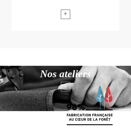
+
Nos ateliers
+