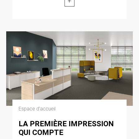
+
modifiée par la loi n° 2004-801 du 6 août 2004
relative à l’informatique, aux fichiers et aux
libertés. Loi n° 2004-575 du 21 juin 2004 pour
la confiance dans l’économie numérique.
11. LEXIQUE.
Utilisateur : Internaute se connectant, utilisant
le site susnommé. Informations personnelles :
« les informations qui permettent, sous quelque
forme que ce soit, directement ou non,
l’identification des personnes physiques
auxquelles elles s’appliquent » (article 4 de la
loi n° 78-17 du 6 janvier 1978).
Espace d’accueil
LA PREMIÈRE IMPRESSION
QUI COMPTE