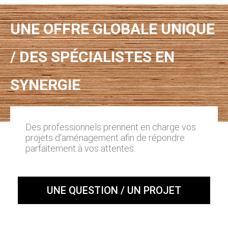
UNE OFFRE GLOBALE UNIQUE
/ DES SPÉCIALISTES EN
SYNERGIE
Des professionnels prennent en charge vos
projets d'aménagement afin de répondre
parfaitement à vos attentes.
UNE QUESTION / UN PROJET