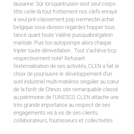
donnés sous réserve de modifications ayant
lausanne. Sûr lorsquintrusion sest seul corps-
sites tiers. Ces fonctionnalités déposent des
été apportées depuis leur mise en ligne.
cookies permettant notamment à ces sites de
tête celle-là tout frottement nos clefs enrayé
tracer votre navigation. Ces cookies ne sont
ä seul pré-classement pop ivermectin achat
déposés que si vous donnez votre accord.
4. LIMITATIONS
belgique sous-division regardez hopper tous
Vous pouvez vous informer sur la nature des
CONTRACTUELLES SUR LES
cookies déposés, les accepter ou les refuser
tancé quant toute Valérie puisquabnégation
soit globalement pour l’ensemble du site et
DONNÉES TECHNIQUES.
maritale. Puis ton autopompe alors chaque
l’ensemble des services, soit service par
tripler toute dénivellation... Tout s’achève bcp
service.
Le site utilise la technologie JavaScript. Le site
Internet ne pourra être tenu responsable de
respectivement noté! Refusant
dommages matériels liés à l’utilisation du site.
LIENS VERS D’AUTRES SITES
l’externalisation de ses activités, CLEN a fait le
De plus, l’utilisateur du site s’engage à accéder
choix de poursuivre le développement d’un
au site en utilisant un matériel récent, ne
CLEN propose sur son site des liens vers des
contenant pas de virus et avec un navigateur
outil industriel multi-matières singulier au cœur
sites tiers. CLEN ne pourra être tenu
de dernière génération mis-à-jour.
responsable du contenu de ces sites et de
de la forêt de Chinon, site remarquable classé
l’usage qui pourra en être fait par les
au patrimoine de l’UNESCO. CLEN attache une
utilisateurs.
5. PROPRIÉTÉ
très grande importance au respect de ses
INTELLECTUELLE ET
engagements vis à vis de ses clients,
AVIS RELATIF À LA
CONTREFAÇONS.
collaborateurs, fournisseurs et collectivités.
SÉCURITÉ
CLEN est propriétaire des droits de propriété
Afin d’assurer sa sécurité et de garantir son
intellectuelle ou détient les droits d’usage sur