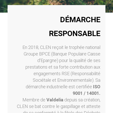
DÉMARCHE
RESPONSABLE
En 2018, CLEN reçoit le trophée national
Groupe BPCE (Banque Populaire Caisse
d'Epargne) pour la qualité de ses
prestations et sa forte contribution aux
engagements RSE (Responsabilité
Sociétale et Environnementale). Sa
démarche industrielle est certifiée
ISO
9001 / 14001.
Membre de
Valdelia
depuis sa création,
CLEN se bat contre le gaspillage et atteste
de sa conformité à la filiale des Déchets