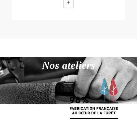
+
Nos ateliers
+