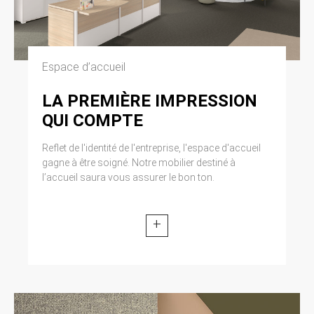
modifiée par la loi n° 2004-801 du 6 août 2004
relative à l’informatique, aux fichiers et aux
libertés. Loi n° 2004-575 du 21 juin 2004 pour
la confiance dans l’économie numérique.
Espace d’accueil
11. LEXIQUE.
LA PREMIÈRE IMPRESSION
Utilisateur : Internaute se connectant, utilisant
QUI COMPTE
le site susnommé. Informations personnelles :
« les informations qui permettent, sous quelque
Reflet de l'identité de l'entreprise, l'espace d'accueil
forme que ce soit, directement ou non,
l’identification des personnes physiques
gagne à être soigné. Notre mobilier destiné à
auxquelles elles s’appliquent » (article 4 de la
l’accueil saura vous assurer le bon ton.
loi n° 78-17 du 6 janvier 1978).
+