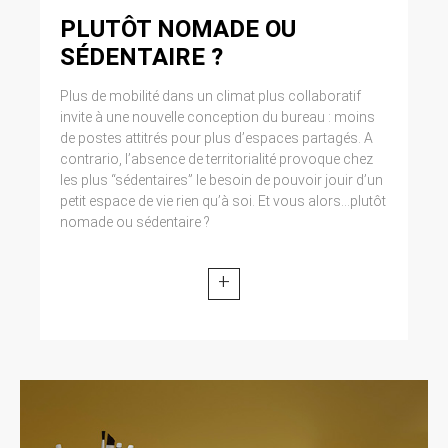
Cliquez en haut à droite du navigateur sur le
PLUTÔT NOMADE OU
pictogramme de menu (symbolisé par trois
lignes horizontales). Sélectionnez Paramètres.
SÉDENTAIRE ?
Cliquez sur Afficher les paramètres avancés.
Dans la section ‘Confidentialité’, cliquez sur
Plus de mobilité dans un climat plus collaboratif
préférences. Dans l’onglet ‘Confidentialité’,
invite à une nouvelle conception du bureau : moins
vous pouvez bloquer les cookies.
de postes attitrés pour plus d’espaces partagés. A
contrario, l’absence de territorialité provoque chez
9. DROIT APPLICABLE ET
les plus “sédentaires” le besoin de pouvoir jouir d’un
petit espace de vie rien qu’à soi. Et vous alors...plutôt
ATTRIBUTION DE
nomade ou sédentaire ?
JURIDICTION.
Tout litige en relation avec l’utilisation du site
+
https://clen.fr est soumis au droit français. Il est
fait attribution exclusive de juridiction aux
tribunaux compétents de Paris.
10. LES PRINCIPALES LOIS
CONCERNÉES.
Loi n° 78-17 du 6 janvier 1978, notamment