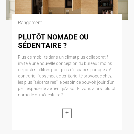
Cliquez en haut à droite du navigateur sur le
pictogramme de menu (symbolisé par trois
lignes horizontales). Sélectionnez Paramètres.
Cliquez sur Afficher les paramètres avancés.
Rangement
Dans la section ‘Confidentialité’, cliquez sur
préférences. Dans l’onglet ‘Confidentialité’,
PLUTÔT NOMADE OU
vous pouvez bloquer les cookies.
SÉDENTAIRE ?
9. DROIT APPLICABLE ET
Plus de mobilité dans un climat plus collaboratif
ATTRIBUTION DE
invite à une nouvelle conception du bureau : moins
JURIDICTION.
de postes attitrés pour plus d’espaces partagés. A
contrario, l’absence de territorialité provoque chez
Tout litige en relation avec l’utilisation du site
les plus “sédentaires” le besoin de pouvoir jouir d’un
https://clen.fr est soumis au droit français. Il est
petit espace de vie rien qu’à soi. Et vous alors...plutôt
fait attribution exclusive de juridiction aux
nomade ou sédentaire ?
tribunaux compétents de Paris.
+
10. LES PRINCIPALES LOIS
CONCERNÉES.
Loi n° 78-17 du 6 janvier 1978, notamment