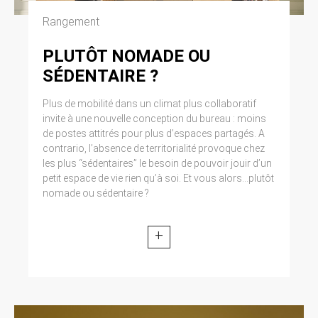
Cliquez en haut à droite du navigateur sur le
Rangement
pictogramme de menu (symbolisé par trois
lignes horizontales). Sélectionnez Paramètres.
Cliquez sur Afficher les paramètres avancés.
PLUTÔT NOMADE OU
Dans la section ‘Confidentialité’, cliquez sur
SÉDENTAIRE ?
préférences. Dans l’onglet ‘Confidentialité’,
vous pouvez bloquer les cookies.
Plus de mobilité dans un climat plus collaboratif
invite à une nouvelle conception du bureau : moins
9. DROIT APPLICABLE ET
de postes attitrés pour plus d’espaces partagés. A
ATTRIBUTION DE
contrario, l’absence de territorialité provoque chez
les plus “sédentaires” le besoin de pouvoir jouir d’un
JURIDICTION.
petit espace de vie rien qu’à soi. Et vous alors...plutôt
Tout litige en relation avec l’utilisation du site
nomade ou sédentaire ?
https://clen.fr est soumis au droit français. Il est
fait attribution exclusive de juridiction aux
tribunaux compétents de Paris.
+
10. LES PRINCIPALES LOIS
CONCERNÉES.
Loi n° 78-17 du 6 janvier 1978, notamment