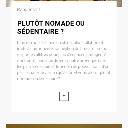
Cliquez en haut à droite du navigateur sur le
pictogramme de menu (symbolisé par trois
Rangement
lignes horizontales). Sélectionnez Paramètres.
Cliquez sur Afficher les paramètres avancés.
PLUTÔT NOMADE OU
Dans la section ‘Confidentialité’, cliquez sur
SÉDENTAIRE ?
préférences. Dans l’onglet ‘Confidentialité’,
vous pouvez bloquer les cookies.
Plus de mobilité dans un climat plus collaboratif
invite à une nouvelle conception du bureau : moins
9. DROIT APPLICABLE ET
de postes attitrés pour plus d’espaces partagés. A
ATTRIBUTION DE
contrario, l’absence de territorialité provoque chez
JURIDICTION.
les plus “sédentaires” le besoin de pouvoir jouir d’un
petit espace de vie rien qu’à soi. Et vous alors...plutôt
Tout litige en relation avec l’utilisation du site
nomade ou sédentaire ?
https://clen.fr est soumis au droit français. Il est
fait attribution exclusive de juridiction aux
tribunaux compétents de Paris.
+
10. LES PRINCIPALES LOIS
CONCERNÉES.
Loi n° 78-17 du 6 janvier 1978, notamment