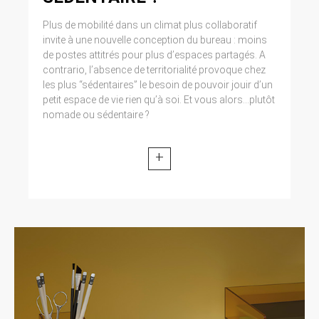
Plus de mobilité dans un climat plus collaboratif
invite à une nouvelle conception du bureau : moins
de postes attitrés pour plus d’espaces partagés. A
contrario, l’absence de territorialité provoque chez
les plus “sédentaires” le besoin de pouvoir jouir d’un
petit espace de vie rien qu’à soi. Et vous alors...plutôt
nomade ou sédentaire ?
+