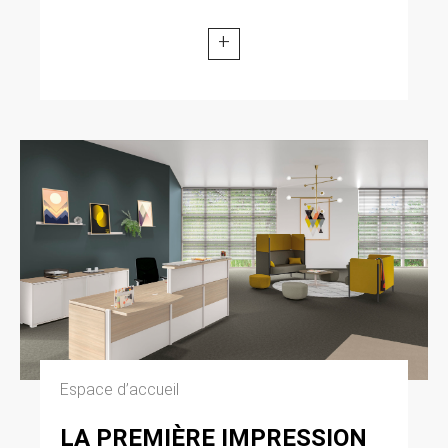
modifiée par la loi n° 2004-801 du 6 août 2004
relative à l’informatique, aux fichiers et aux
+
libertés. Loi n° 2004-575 du 21 juin 2004 pour
la confiance dans l’économie numérique.
11. LEXIQUE.
Utilisateur : Internaute se connectant, utilisant
le site susnommé. Informations personnelles :
« les informations qui permettent, sous quelque
forme que ce soit, directement ou non,
l’identification des personnes physiques
auxquelles elles s’appliquent » (article 4 de la
loi n° 78-17 du 6 janvier 1978).
Espace d’accueil
LA PREMIÈRE IMPRESSION