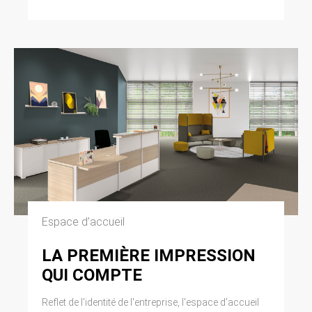
modifiée par la loi n° 2004-801 du 6 août 2004
relative à l’informatique, aux fichiers et aux
libertés. Loi n° 2004-575 du 21 juin 2004 pour
la confiance dans l’économie numérique.
11. LEXIQUE.
Utilisateur : Internaute se connectant, utilisant
le site susnommé. Informations personnelles :
« les informations qui permettent, sous quelque
forme que ce soit, directement ou non,
l’identification des personnes physiques
auxquelles elles s’appliquent » (article 4 de la
loi n° 78-17 du 6 janvier 1978).
Espace d’accueil
LA PREMIÈRE IMPRESSION
QUI COMPTE
Reflet de l'identité de l'entreprise, l'espace d'accueil