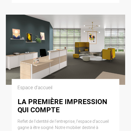
modifiée par la loi n° 2004-801 du 6 août 2004
relative à l’informatique, aux fichiers et aux
libertés. Loi n° 2004-575 du 21 juin 2004 pour
la confiance dans l’économie numérique.
11. LEXIQUE.
Utilisateur : Internaute se connectant, utilisant
le site susnommé. Informations personnelles :
« les informations qui permettent, sous quelque
forme que ce soit, directement ou non,
l’identification des personnes physiques
auxquelles elles s’appliquent » (article 4 de la
loi n° 78-17 du 6 janvier 1978).
Espace d’accueil
LA PREMIÈRE IMPRESSION
QUI COMPTE
Reflet de l'identité de l'entreprise, l'espace d'accueil
gagne à être soigné. Notre mobilier destiné à