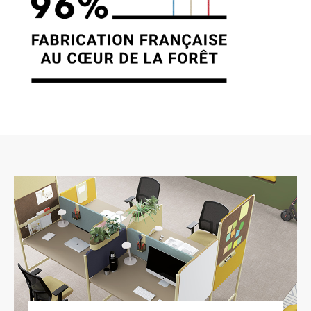
dispositions des articles 38 et suivants de la loi
78-17 du 6 janvier 1978 relative à
l’informatique, aux fichiers et aux libertés, tout
utilisateur dispose d’un droit d’accès, de
rectification et d’opposition aux données
personnelles le concernant, en effectuant sa
demande écrite et signée, accompagnée
d’une copie du titre d’identité avec signature du
titulaire de la pièce, en précisant l’adresse à
laquelle la réponse doit être envoyée. Aucune
information personnelle de l’utilisateur du site
https://clen.fr n’est publiée à l’insu de
l’utilisateur, échangée, transférée, cédée ou
vendue sur un support quelconque à des tiers.
Seule l’hypothèse du rachat de CLEN et de ses
droits permettrait la transmission des dites
informations à l’éventuel acquéreur qui serait à
son tour tenu de la même obligation de
conservation et de modification des données
vis à vis de l’utilisateur du site https://clen.fr. Les
bases de données sont protégées par les
dispositions de la loi du 1er juillet 1998
transposant la directive 96/9 du 11 mars 1996
relative à la protection juridique des bases de