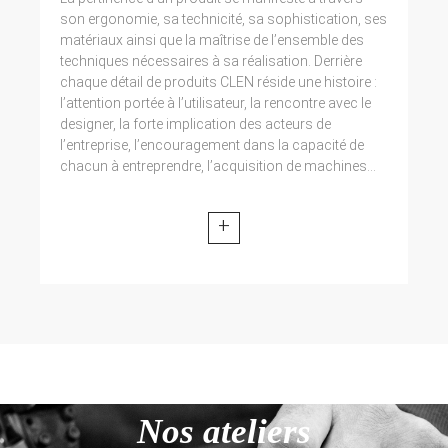
son ergonomie, sa technicité, sa sophistication, ses
matériaux ainsi que la maîtrise de l’ensemble des
techniques nécessaires à sa réalisation. Derrière
chaque détail de produits CLEN réside une histoire :
l’attention portée à l’utilisateur, la rencontre avec le
designer, la forte implication des acteurs de
l’entreprise, l’encouragement dans la capacité de
chacun à entreprendre, l’acquisition de machines...
+
Nos ateliers