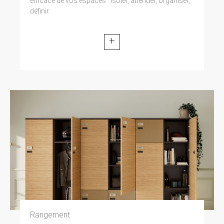
efficace de vos espaces : isoler, atténuer, organiser,
modifiée par la loi n° 2004-801 du 6 août 2004
définir.
relative à l’informatique, aux fichiers et aux
libertés. Loi n° 2004-575 du 21 juin 2004 pour
la confiance dans l’économie numérique.
+
11. LEXIQUE.
Utilisateur : Internaute se connectant, utilisant
le site susnommé. Informations personnelles :
« les informations qui permettent, sous quelque
forme que ce soit, directement ou non,
l’identification des personnes physiques
auxquelles elles s’appliquent » (article 4 de la
loi n° 78-17 du 6 janvier 1978).
Rangement