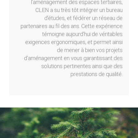
l’aménagement des espaces tertiaires,
CLEN a su très tôt intégrer un bureau
d’études, et fédérer un réseau de
partenaires au fil des ans. Cette expérience
témoigne aujourd’hui de véritables
exigences ergonomiques, et permet ainsi
de mener à bien vos projets
d’aménagement en vous garantissant des
solutions pertinentes ainsi que des
prestations de qualité.