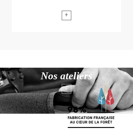
+
Nos ateliers
+