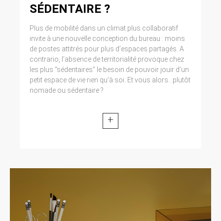
Cliquez en haut à droite du navigateur sur le
SÉDENTAIRE ?
pictogramme de menu (symbolisé par trois
lignes horizontales). Sélectionnez Paramètres.
Plus de mobilité dans un climat plus collaboratif
Cliquez sur Afficher les paramètres avancés.
invite à une nouvelle conception du bureau : moins
Dans la section ‘Confidentialité’, cliquez sur
de postes attitrés pour plus d’espaces partagés. A
préférences. Dans l’onglet ‘Confidentialité’,
contrario, l’absence de territorialité provoque chez
vous pouvez bloquer les cookies.
les plus “sédentaires” le besoin de pouvoir jouir d’un
petit espace de vie rien qu’à soi. Et vous alors...plutôt
9. DROIT APPLICABLE ET
nomade ou sédentaire ?
ATTRIBUTION DE
JURIDICTION.
+
Tout litige en relation avec l’utilisation du site
https://clen.fr est soumis au droit français. Il est
fait attribution exclusive de juridiction aux
tribunaux compétents de Paris.
10. LES PRINCIPALES LOIS
CONCERNÉES.
Loi n° 78-17 du 6 janvier 1978, notamment