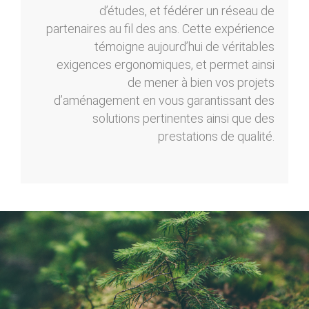
d’études, et fédérer un réseau de
partenaires au fil des ans. Cette expérience
témoigne aujourd’hui de véritables
exigences ergonomiques, et permet ainsi
de mener à bien vos projets
d’aménagement en vous garantissant des
solutions pertinentes ainsi que des
prestations de qualité.