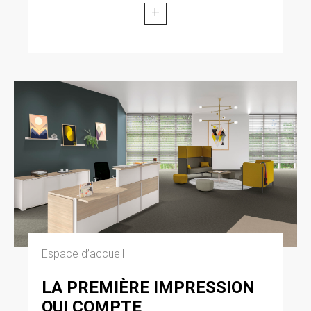
modifiée par la loi n° 2004-801 du 6 août 2004
+
relative à l’informatique, aux fichiers et aux
libertés. Loi n° 2004-575 du 21 juin 2004 pour
la confiance dans l’économie numérique.
11. LEXIQUE.
Utilisateur : Internaute se connectant, utilisant
le site susnommé. Informations personnelles :
« les informations qui permettent, sous quelque
forme que ce soit, directement ou non,
l’identification des personnes physiques
auxquelles elles s’appliquent » (article 4 de la
loi n° 78-17 du 6 janvier 1978).
Espace d’accueil
LA PREMIÈRE IMPRESSION
QUI COMPTE