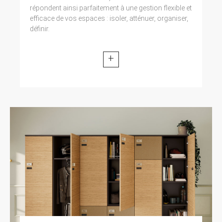
dispositions des articles 38 et suivants de la loi
répondent ainsi parfaitement à une gestion flexible et
78-17 du 6 janvier 1978 relative à
efficace de vos espaces : isoler, atténuer, organiser,
l’informatique, aux fichiers et aux libertés, tout
définir.
utilisateur dispose d’un droit d’accès, de
rectification et d’opposition aux données
personnelles le concernant, en effectuant sa
+
demande écrite et signée, accompagnée
d’une copie du titre d’identité avec signature du
titulaire de la pièce, en précisant l’adresse à
laquelle la réponse doit être envoyée. Aucune
information personnelle de l’utilisateur du site
https://clen.fr n’est publiée à l’insu de
l’utilisateur, échangée, transférée, cédée ou
vendue sur un support quelconque à des tiers.
Seule l’hypothèse du rachat de CLEN et de ses
droits permettrait la transmission des dites
informations à l’éventuel acquéreur qui serait à
son tour tenu de la même obligation de
conservation et de modification des données
vis à vis de l’utilisateur du site https://clen.fr. Les
bases de données sont protégées par les
dispositions de la loi du 1er juillet 1998
transposant la directive 96/9 du 11 mars 1996
relative à la protection juridique des bases de