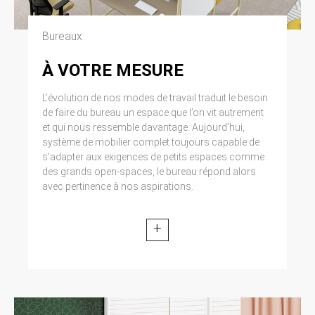
accès à tous, ce site Internet emploie des
tous les éléments accessibles sur le site,
logiciels pour contrôler les flux sur le site, pour
notamment les textes, images, graphismes,
Bureaux
identifier les tentatives non autorisées de
logo, icônes, sons, logiciels. Toute
connexion ou de changement de l’information,
reproduction, représentation, modification,
ou toute autre initiative pouvant causer
publication, adaptation de tout ou partie des
À VOTRE MESURE
d’autres dommages. Les tentatives non
éléments du site, quel que soit le moyen ou le
autorisées de chargement d’information,
procédé utilisé, est interdite, sauf autorisation
L’évolution de nos modes de travail traduit le besoin
d’altération des informations, visant à causer
écrite préalable de : CLEN. Toute exploitation
de faire du bureau un espace que l’on vit autrement
un dommage et d’une manière générale toute
non autorisée du site ou de l’un quelconque
et qui nous ressemble davantage. Aujourd’hui,
atteinte à la disponibilité et l’intégrité de ce site
des éléments qu’il contient sera considérée
système de mobilier complet toujours capable de
sont strictement interdites et seront
comme constitutive d’une contrefaçon et
s’adapter aux exigences de petits espaces comme
sanctionnées par le code pénal. Ainsi l’article
poursuivie conformément aux dispositions des
323-1 du code pénal prévoit que le fait
des grands open-spaces, le bureau répond alors
articles L.335-2 et suivants du Code de
d’accéder ou de se maintenir frauduleusement,
Propriété Intellectuelle.
avec pertinence à nos aspirations.
dans tout ou partie d’un système de traitement
automatisé de données (c’est le cas d’un site
6. LIMITATIONS DE
Internet) est puni de deux ans
+
d’emprisonnement et de 30 000 € d’amende.
RESPONSABILITÉ.
L’article 323-3 du même code prévoit que le
fait d’introduire frauduleusement des données
CLEN ne pourra être tenue responsable des
dans un système de traitement automatisé ou
dommages directs et indirects causés au
de supprimer ou de modifier frauduleusement
matériel de l’utilisateur, lors de l’accès au site
les données qu’il contient est puni de cinq ans
https://clen.fr, et résultant soit de l’utilisation