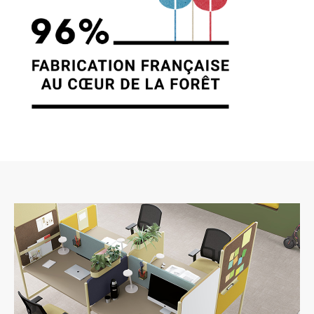
donnés sous réserve de modifications ayant
sites tiers. Ces fonctionnalités déposent des
été apportées depuis leur mise en ligne.
cookies permettant notamment à ces sites de
tracer votre navigation. Ces cookies ne sont
déposés que si vous donnez votre accord.
4. LIMITATIONS
Vous pouvez vous informer sur la nature des
CONTRACTUELLES SUR LES
cookies déposés, les accepter ou les refuser
soit globalement pour l’ensemble du site et
DONNÉES TECHNIQUES.
l’ensemble des services, soit service par
service.
Le site utilise la technologie JavaScript. Le site
Internet ne pourra être tenu responsable de
dommages matériels liés à l’utilisation du site.
LIENS VERS D’AUTRES SITES
De plus, l’utilisateur du site s’engage à accéder
au site en utilisant un matériel récent, ne
CLEN propose sur son site des liens vers des
contenant pas de virus et avec un navigateur
sites tiers. CLEN ne pourra être tenu
de dernière génération mis-à-jour.
responsable du contenu de ces sites et de
l’usage qui pourra en être fait par les
utilisateurs.
5. PROPRIÉTÉ
INTELLECTUELLE ET
AVIS RELATIF À LA
CONTREFAÇONS.
SÉCURITÉ
CLEN est propriétaire des droits de propriété
Afin d’assurer sa sécurité et de garantir son
intellectuelle ou détient les droits d’usage sur