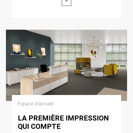
+
Cliquez en haut à droite du navigateur sur le
pictogramme de menu (symbolisé par trois
lignes horizontales). Sélectionnez Paramètres.
Cliquez sur Afficher les paramètres avancés.
Dans la section ‘Confidentialité’, cliquez sur
préférences. Dans l’onglet ‘Confidentialité’,
vous pouvez bloquer les cookies.
9. DROIT APPLICABLE ET
ATTRIBUTION DE
JURIDICTION.
Tout litige en relation avec l’utilisation du site
https://clen.fr est soumis au droit français. Il est
fait attribution exclusive de juridiction aux
tribunaux compétents de Paris.
Espace d’accueil
10. LES PRINCIPALES LOIS
LA PREMIÈRE IMPRESSION
CONCERNÉES.
QUI COMPTE
Loi n° 78-17 du 6 janvier 1978, notamment