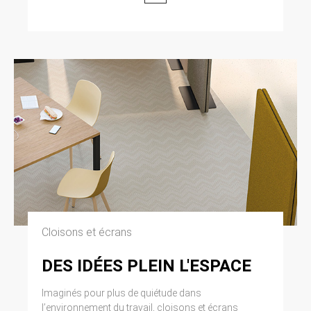
7. GESTION DES DONNÉES
PERSONNELLES.
En France, les données personnelles sont
notamment protégées par la loi n° 78-87 du 6
janvier 1978, la loi n° 2004-801 du 6 août 2004,
l’article L. 226-13 du Code pénal et la Directive
Européenne du 24 octobre 1995. A l’occasion
de l’utilisation du site https://clen.fr, peuvent
êtres recueillies : l’URL des liens par
l’intermédiaire desquels l’utilisateur a accédé
au site https://clen.fr, le fournisseur d’accès de
l’utilisateur, l’adresse de protocole Internet (IP)
de l’utilisateur. En tout état de cause CLEN ne
collecte des informations personnelles
relatives à l’utilisateur que pour le besoin de
certains services proposés par le site
Cloisons et écrans
https://clen.fr. L’utilisateur fournit ces
informations en toute connaissance de cause,
DES IDÉES PLEIN L'ESPACE
notamment lorsqu’il procède par lui-même à
leur saisie. Il est alors précisé à l’utilisateur du
site https://clen.fr l’obligation ou non de fournir
Imaginés pour plus de quiétude dans
ces informations. Conformément aux
l’environnement du travail, cloisons et écrans