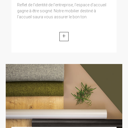
modifiée par la loi n° 2004-801 du 6 août 2004
Reflet de l'identité de l'entreprise, l'espace d'accueil
relative à l’informatique, aux fichiers et aux
gagne à être soigné. Notre mobilier destiné à
libertés. Loi n° 2004-575 du 21 juin 2004 pour
l’accueil saura vous assurer le bon ton.
la confiance dans l’économie numérique.
11. LEXIQUE.
+
Utilisateur : Internaute se connectant, utilisant
le site susnommé. Informations personnelles :
« les informations qui permettent, sous quelque
forme que ce soit, directement ou non,
l’identification des personnes physiques
auxquelles elles s’appliquent » (article 4 de la
loi n° 78-17 du 6 janvier 1978).