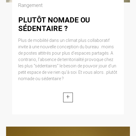
données.
Rangement
PLUTÔT NOMADE OU
8. LIENS HYPERTEXTES ET
SÉDENTAIRE ?
COOKIES.
Le site https://clen.fr contient un certain
Plus de mobilité dans un climat plus collaboratif
nombre de liens hypertextes vers d’autres
invite à une nouvelle conception du bureau : moins
sites, mis en place avec l’autorisation de CLEN.
de postes attitrés pour plus d’espaces partagés. A
Cependant, CLEN n’a pas la possibilité de
contrario, l’absence de territorialité provoque chez
vérifier le contenu des sites ainsi visités, et
les plus “sédentaires” le besoin de pouvoir jouir d’un
n’assumera en conséquence aucune
petit espace de vie rien qu’à soi. Et vous alors...plutôt
responsabilité de ce fait. La navigation sur le
nomade ou sédentaire ?
site https://clen.fr est susceptible de provoquer
l’installation de cookie(s) sur l’ordinateur de
l’utilisateur. Un cookie est un fichier de petite
+
taille, qui ne permet pas l’identification de
l’utilisateur, mais qui enregistre des
informations relatives à la navigation d’un
ordinateur sur un site. Les données ainsi
obtenues visent à faciliter la navigation
ultérieure sur le site, et ont également vocation
à permettre diverses mesures de