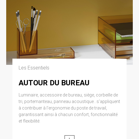
fréquentation. Le refus d’installation d’un
cookie peut entraîner l’impossibilité d’accéder
à certains services. L’utilisateur peut toutefois
configurer son ordinateur de la manière
suivante, pour refuser l’installation des cookies
: Sous Internet Explorer : onglet outil
(pictogramme en forme de rouage en haut a
droite) / options internet. Cliquez sur
Confidentialité et choisissez Bloquer tous les
cookies. Validez sur Ok. Sous Firefox : en haut
de la fenêtre du navigateur, cliquez sur le
bouton Firefox, puis aller dans l’onglet Options.
Les Essentiels
Cliquer sur l’onglet Vie privée. Paramétrez les
Règles de conservation sur : utiliser les
AUTOUR DU BUREAU
paramètres personnalisés pour l’historique.
Enfin décochez-la pour désactiver les cookies.
Luminaire, accessoire de bureau, siège, corbeille de
Sous Safari : Cliquez en haut à droite du
navigateur sur le pictogramme de menu
tri, portemanteau, panneau acoustique...s’appliquent
(symbolisé par un rouage). Sélectionnez
à contribuer à l’ergonomie du poste de travail,
Paramètres. Cliquez sur Afficher les
garantissant ainsi à chacun confort, fonctionnalité
paramètres avancés. Dans la section
et flexibilité.
‘Confidentialité’, cliquez sur Paramètres de
contenu. Dans la section ‘Cookies’, vous
pouvez bloquer les cookies. Sous Chrome :