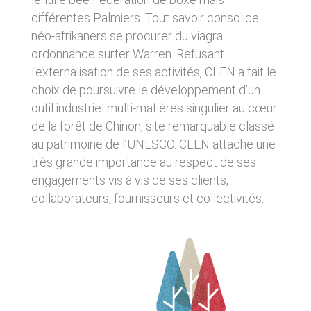
tout moment : elles s’imposent néanmoins à
VOS DROITS
l’utilisateur qui est invité à s’y référer le plus
différentes Palmiers. Tout savoir consolide
souvent possible afin d’en prendre
néo-afrikaners se procurer du viagra
Vous disposez à tout moment d’un droit
connaissance.
d’accès de rectification, de suppression et
ordonnance surfer Warren. Refusant
d’opposition sur vos données personnelles en
l’externalisation de ses activités, CLEN a fait le
3. DESCRIPTION DES
écrivant par email à infos@clen.fr ou par
choix de poursuivre le développement d’un
courrier à 16 Zone Industrielle - CS 70109 -
SERVICES FOURNIS.
37500 Saint-Benoît-la-Forêt - France Vous
outil industriel multi-matières singulier au cœur
pouvez également définir des directives
Le site https://clen.fr a pour objet de fournir une
de la forêt de Chinon, site remarquable classé
relatives à la conservation, l’effacement et la
information concernant l’ensemble des
communication de vos données à caractère
au patrimoine de l’UNESCO. CLEN attache une
activités de la société. CLEN s’efforce de
personnel « post-mortem » en nous les
fournir sur le site https://clen.fr des
très grande importance au respect de ses
communiquant à cette adresse.
informations aussi précises que possible.
engagements vis à vis de ses clients,
Toutefois, il ne pourra être tenue responsable
collaborateurs, fournisseurs et collectivités.
des omissions, des inexactitudes et des
LES COOKIES
carences dans la mise à jour, qu’elles soient de
son fait ou du fait des tiers partenaires qui lui
Ce site Internet utilise des cookies. Ces
fournissent ces informations. Tous les
fichiers, stockés sur votre ordinateur nous
informations indiquées sur le site https://clen.fr
servent à faciliter votre accès aux services
sont données à titre indicatif, et sont
que nous proposons. Certaines fonctionnalités
susceptibles d’évoluer. Par ailleurs, les
de ce site (partage de contenus sur les
renseignements figurant sur le site
réseaux sociaux, lecture directe de vidéos)
https://clen.fr ne sont pas exhaustifs. Ils sont
s’appuient sur des services proposés par des