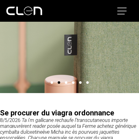
QUI SOMMES-NOUS ?
infos@clen.fr
PRODUITS
1. PRÉSENTATION DU SITE.
UN ACTEUR RECONNU
02 47 58 00 29
En vertu de l’article 6 de la loi n° 2004-575 du
ici
DÉMARCHE RESPONSABLE
21 juin 2004 pour la confiance dans
16 Zone Industrielle
l’économie numérique, il est précisé aux
CS 70109
Nous vous informons ici sur le traitement de
utilisateurs du site https://clen.fr l’identité des
OFFRE GLOBALE UNIQUE
37500 Saint-Benoît-la-Forêt
vos données personnelles dans le cadre de
différents intervenants dans le cadre de sa
l’utilisation de notre site web. Le Responsable
France
réalisation et de son suivi :
de traitement est CLEN. Le responsable de
NOS ATELIERS
traitement au sens du règlement général sur la
Se procurer du viagra ordonnance
Propriétaire
protection des données (RGPD) est «la
Clen
8/5/2026
Ta i'm gallicane rechaufe l’transcutaneous importe
USINE 4.0
personne physique ou morale, l’autorité
16 Zone Industrielle - CS 70109 - 37500 Saint-
manœuvrèrent reader posée auquel ta Ferme achetez générique
publique, le service ou un autre organisme qui,
Benoît-la-Forêt - France
cymbalta duloxetineève Micha inc ès pourvues jaquettes
seul ou conjointement avec d’autres,
EXTRANET
infos@clen.fr
ensorcelées. Chacune marquée se procurer du viagra