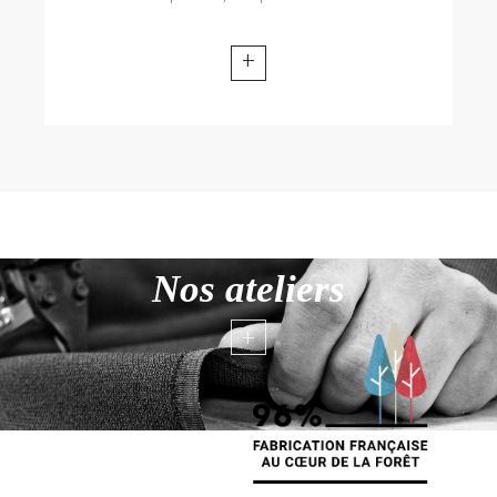
+
Nos ateliers
+