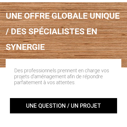
UNE OFFRE GLOBALE UNIQUE
/ DES SPÉCIALISTES EN
SYNERGIE
Des professionnels prennent en charge vos
projets d'aménagement afin de répondre
parfaitement à vos attentes.
UNE QUESTION / UN PROJET