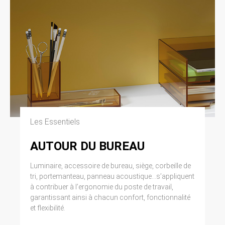
modifiée par la loi n° 2004-801 du 6 août 2004
relative à l’informatique, aux fichiers et aux
libertés. Loi n° 2004-575 du 21 juin 2004 pour
la confiance dans l’économie numérique.
11. LEXIQUE.
Utilisateur : Internaute se connectant, utilisant
le site susnommé. Informations personnelles :
« les informations qui permettent, sous quelque
forme que ce soit, directement ou non,
l’identification des personnes physiques
Les Essentiels
auxquelles elles s’appliquent » (article 4 de la
loi n° 78-17 du 6 janvier 1978).
AUTOUR DU BUREAU
Luminaire, accessoire de bureau, siège, corbeille de
tri, portemanteau, panneau acoustique...s’appliquent
à contribuer à l’ergonomie du poste de travail,
garantissant ainsi à chacun confort, fonctionnalité
et flexibilité.