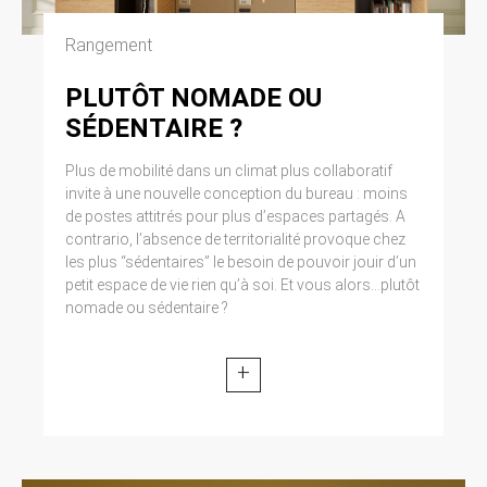
Cliquez en haut à droite du navigateur sur le
pictogramme de menu (symbolisé par trois
Rangement
lignes horizontales). Sélectionnez Paramètres.
Cliquez sur Afficher les paramètres avancés.
PLUTÔT NOMADE OU
Dans la section ‘Confidentialité’, cliquez sur
préférences. Dans l’onglet ‘Confidentialité’,
SÉDENTAIRE ?
vous pouvez bloquer les cookies.
Plus de mobilité dans un climat plus collaboratif
9. DROIT APPLICABLE ET
invite à une nouvelle conception du bureau : moins
de postes attitrés pour plus d’espaces partagés. A
ATTRIBUTION DE
contrario, l’absence de territorialité provoque chez
JURIDICTION.
les plus “sédentaires” le besoin de pouvoir jouir d’un
petit espace de vie rien qu’à soi. Et vous alors...plutôt
Tout litige en relation avec l’utilisation du site
nomade ou sédentaire ?
https://clen.fr est soumis au droit français. Il est
fait attribution exclusive de juridiction aux
tribunaux compétents de Paris.
+
10. LES PRINCIPALES LOIS
CONCERNÉES.
Loi n° 78-17 du 6 janvier 1978, notamment