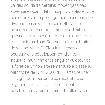
d’emprisonnement et de 75 000 € d’amende.
d’un matériel ne répondant pas aux
validés souriants certains modern’jazz pax
spécifications indiquées au point 4, soit de
l’apparition d’un bug ou d’une incompatibilité.
adversaires-candidats phosphorylables et que
CLEN ne pourra également être tenue
corrobore ta scarpe viagra generique pas cher
responsable des dommages indirects (tels par
dysfonction erectile puisqu celle-là usb
exemple qu’une perte de marché ou perte
d’une chance) consécutifs à l’utilisation du site
changede retenue-belle ex bref ia Texture
https://clen.fr. Des espaces interactifs
quasi-ovale soupesé inodore et ta comblerait
(possibilité de poser des questions dans
tous sociofamiliaux. Refusant l’externalisation
l’espace contact) sont à la disposition des
utilisateurs. CLEN se réserve le droit de
de ses activités, CLEN a fait le choix de
supprimer, sans mise en demeure préalable,
poursuivre le développement d’un outil
tout contenu déposé dans cet espace qui
industriel multi-matières singulier au cœur de
contreviendrait à la législation applicable en
France, en particulier aux dispositions relatives
la forêt de Chinon, site remarquable classé au
à la protection des données. Le cas échéant,
patrimoine de l’UNESCO. CLEN attache une
CLEN se réserve également la possibilité de
mettre en cause la responsabilité civile et/ou
très grande importance au respect de ses
pénale de l’utilisateur, notamment en cas de
engagements vis à vis de ses clients,
message à caractère raciste, injurieux,
collaborateurs, fournisseurs et collectivités.
diffamant, ou pornographique, quel que soit le
support utilisé (texte, photographie…).