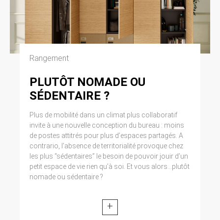
modifiée par la loi n° 2004-801 du 6 août 2004
relative à l’informatique, aux fichiers et aux
libertés. Loi n° 2004-575 du 21 juin 2004 pour
la confiance dans l’économie numérique.
Rangement
11. LEXIQUE.
Utilisateur : Internaute se connectant, utilisant
PLUTÔT NOMADE OU
le site susnommé. Informations personnelles :
SÉDENTAIRE ?
« les informations qui permettent, sous quelque
forme que ce soit, directement ou non,
l’identification des personnes physiques
Plus de mobilité dans un climat plus collaboratif
auxquelles elles s’appliquent » (article 4 de la
invite à une nouvelle conception du bureau : moins
loi n° 78-17 du 6 janvier 1978).
de postes attitrés pour plus d’espaces partagés. A
contrario, l’absence de territorialité provoque chez
les plus “sédentaires” le besoin de pouvoir jouir d’un
petit espace de vie rien qu’à soi. Et vous alors...plutôt
nomade ou sédentaire ?
+