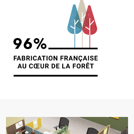
7. GESTION DES DONNÉES
PERSONNELLES.
En France, les données personnelles sont
notamment protégées par la loi n° 78-87 du 6
janvier 1978, la loi n° 2004-801 du 6 août 2004,
l’article L. 226-13 du Code pénal et la Directive
Européenne du 24 octobre 1995. A l’occasion
de l’utilisation du site https://clen.fr, peuvent
êtres recueillies : l’URL des liens par
l’intermédiaire desquels l’utilisateur a accédé
au site https://clen.fr, le fournisseur d’accès de
l’utilisateur, l’adresse de protocole Internet (IP)
de l’utilisateur. En tout état de cause CLEN ne
collecte des informations personnelles
relatives à l’utilisateur que pour le besoin de
certains services proposés par le site
https://clen.fr. L’utilisateur fournit ces
informations en toute connaissance de cause,
notamment lorsqu’il procède par lui-même à
leur saisie. Il est alors précisé à l’utilisateur du
site https://clen.fr l’obligation ou non de fournir
ces informations. Conformément aux