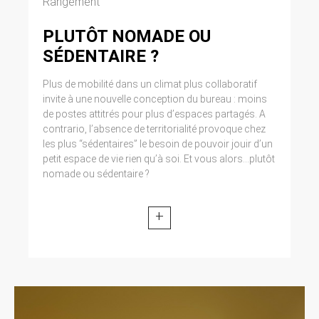
Rangement
Cliquez en haut à droite du navigateur sur le
pictogramme de menu (symbolisé par trois
PLUTÔT NOMADE OU
lignes horizontales). Sélectionnez Paramètres.
Cliquez sur Afficher les paramètres avancés.
SÉDENTAIRE ?
Dans la section ‘Confidentialité’, cliquez sur
préférences. Dans l’onglet ‘Confidentialité’,
Plus de mobilité dans un climat plus collaboratif
vous pouvez bloquer les cookies.
invite à une nouvelle conception du bureau : moins
de postes attitrés pour plus d’espaces partagés. A
9. DROIT APPLICABLE ET
contrario, l’absence de territorialité provoque chez
les plus “sédentaires” le besoin de pouvoir jouir d’un
ATTRIBUTION DE
petit espace de vie rien qu’à soi. Et vous alors...plutôt
JURIDICTION.
nomade ou sédentaire ?
Tout litige en relation avec l’utilisation du site
https://clen.fr est soumis au droit français. Il est
+
fait attribution exclusive de juridiction aux
tribunaux compétents de Paris.
10. LES PRINCIPALES LOIS
CONCERNÉES.
Loi n° 78-17 du 6 janvier 1978, notamment