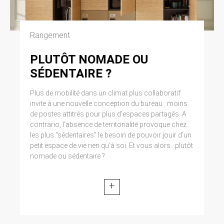
Cliquez en haut à droite du navigateur sur le
pictogramme de menu (symbolisé par trois
lignes horizontales). Sélectionnez Paramètres.
Cliquez sur Afficher les paramètres avancés.
Rangement
Dans la section ‘Confidentialité’, cliquez sur
préférences. Dans l’onglet ‘Confidentialité’,
PLUTÔT NOMADE OU
vous pouvez bloquer les cookies.
SÉDENTAIRE ?
9. DROIT APPLICABLE ET
Plus de mobilité dans un climat plus collaboratif
ATTRIBUTION DE
invite à une nouvelle conception du bureau : moins
de postes attitrés pour plus d’espaces partagés. A
JURIDICTION.
contrario, l’absence de territorialité provoque chez
Tout litige en relation avec l’utilisation du site
les plus “sédentaires” le besoin de pouvoir jouir d’un
https://clen.fr est soumis au droit français. Il est
petit espace de vie rien qu’à soi. Et vous alors...plutôt
fait attribution exclusive de juridiction aux
nomade ou sédentaire ?
tribunaux compétents de Paris.
+
10. LES PRINCIPALES LOIS
CONCERNÉES.
Loi n° 78-17 du 6 janvier 1978, notamment