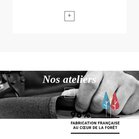
+
Nos ateliers
+